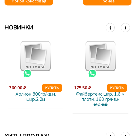
Койра кокосовая
Прочее
‹
›
НОВИНКИ
360,00 ₽
175,50 ₽
КУПИТЬ
КУПИТЬ
Холкон 300гр/кв.м.
Файбертекс шир. 1,6 м,
шир.2,2м
плотн. 160 гр/кв.м
черный
‹
›