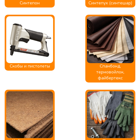
Синтепон
Синтепух (синтешар)
Скобы и пистолеты
Спанбонд,
термовойлок,
файбертекс