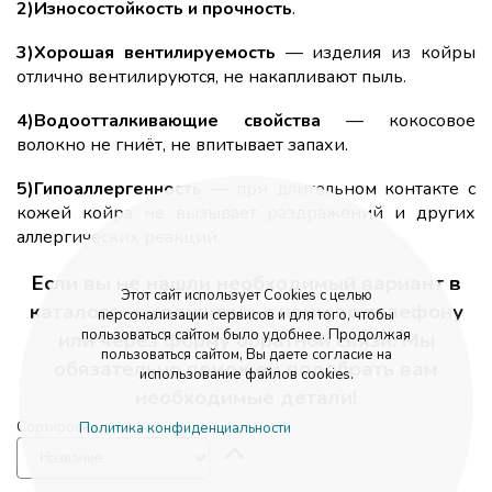
2)Износостойкость и прочность
.
3)Хорошая вентилируемость
— изделия из койры
отлично вентилируются, не накапливают пыль.
4)Водоотталкивающие свойства
— кокосовое
волокно не гниёт, не впитывает запахи.
5)Гипоаллергенность
— при длительном контакте с
кожей койра не вызывает раздражений и других
аллергических реакций.
Если вы не нашли необходимый вариант в
Этот сайт использует Cookies с целью
каталоге — свяжитесь с нами по телефону
персонализации сервисов и для того, чтобы
пользоваться сайтом было удобнее. Продолжая
или через форму обратной связи. Мы
пользоваться сайтом, Вы даете согласие на
обязательно поможем подобрать вам
использование файлов cookies.
необходимые детали!
Сортировка:
Политика конфиденциальности