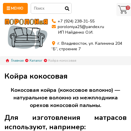
0
МЕНЮ
+7 (924) 238-31-55
poroloniya25@yandex.ru
ИП Найденко О.И.
г. Владивосток, ул. Калинина 204
“Б”, строение 7
Главная
Каталог
Койра кокосовая
Койра кокосовая
Кокосовая койра (кокосовое волокно) —
натуральное волокно из межплодника
орехов кокосовой пальмы.
Для изготовления матрасов
используют, например: