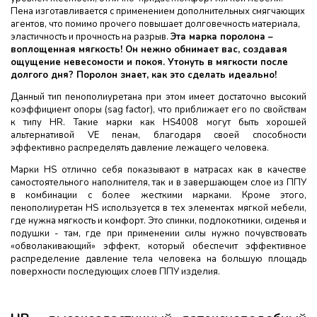
Пена изготавливается с применением дополнительных смягчающих
агентов, что помимо прочего повышает долговечность материала,
эластичность и прочность на разрыв.
Эта марка поролона –
воплощенная мягкость! Он нежно обнимает вас, создавая
ощущение невесомости и покоя. Утонуть в мягкости после
долгого дня? Поролон знает, как это сделать идеально!
Данный тип пенополиуретана при этом имеет достаточно высокий
коэффициент опоры (sag factor), что приближает его по свойствам
к типу HR. Такие марки как HS4008 могут быть хорошей
альтернативой VE пенам, благодаря своей способности
эффективно распределять давление лежащего человека.
Марки HS отлично себя показывают в матрасах как в качестве
самостоятельного наполнителя, так и в завершающем слое из ППУ
в комбинации с более жесткими марками. Кроме этого,
пенополиуретан HS используется в тех элементах мягкой мебели,
где нужна мягкость и комфорт. Это спинки, подлокотники, сиденья и
подушки - там, где при применении силы нужно почувствовать
«обволакивающий» эффект, который обеспечит эффективное
распределение давление тела человека на большую площадь
поверхности последующих слоев ППУ изделия.