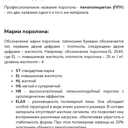
Профессиональное название поролона -
пенополиуретан (ППУ)
- это два названия одного и того же материала.
Марки поролона:
Обозначение марки поролона: латинскими буквами обозначается
тип, первыми двумя цифрами – плотность, следующими двумя
цифрами – жесткость. Например: обозначение поролона EL 2540,
где EL — повышенная жесткость, плотность поролона – 25 кг / м³,
уровень жесткости – 4.
ST
стандартная марка
EL
повышенная жесткость
HL
жесткий
HS
мягкий и супермягкий
HR
- высокоэластичный, латексноподобный поролон с
ортопедическим эффектом.
ELAX
- разновидность полимерной пены. Она обладает
особой структурой в виде ячеек разного размера. В составе
материала отсутствуют жесткие сегменты, что позволяет ему
воспринимать различные нагрузки, обеспечивая упругость и
стабильность формы. При этом полимерная матрица на 20%
эластичнее обычного пенополиуретана.