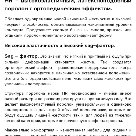
HR – высокоэластичный, латексноподобный
поролон с ортопедическим эффектом.
Обладает одновременно малой начальной жесткостью и высокой
несущей способностью, обеспечивающими максимальный уровень
комфорта. Представьте: сколько бы вы ни сидели, прыгали или
отдыхали, поролон моментально восстанавливает форму!
Высокая эластичность и высокий sag–фактор.
Sag – фактор.
Это значит, что мягкий и приятный на ощупь при
сильной деформации становится жестче. Так создается
ортопедический эффект – равномерная поддержка тела, когда
позвоночник находится в максимально естественном положении.
Все это благодаря свойствам пены, усиливать свою жесткость при
увеличении деформации.
Структура поролона марки HR неоднородна – ячейки имеют
разный размер и по-разному реагируют на прилагаемую силу. Это
делает высокоэластичный поролон универсальным и одинаково
комфортным как для людей обычной комплектации, которые не
будут ощущать лишней жесткости, так и для людей из тяжелой
весовой категории, которые не почувствуют эффекта провала.
Максимально комфортная и качественная мебель для сидения и
лежания, в которой сочетается низкая жесткость, надежная