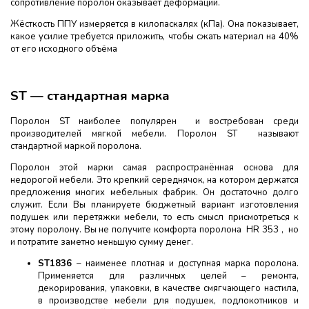
сопротивление поролон оказывает деформации.
Жёсткость ППУ измеряется в килопаскалях (кПа). Она показывает,
какое усилие требуется приложить, чтобы сжать материал на 40%
от его исходного объёма
ST — стандартная марка
Поролон ST наиболее популярен и востребован среди
производителей мягкой мебели. Поролон ST называют
стандартной маркой поролона.
Поролон этой марки самая распространённая основа для
недорогой мебели. Это крепкий середнячок, на котором держатся
предложения многих мебельных фабрик. Он достаточно долго
служит. Если Вы планируете бюджетный вариант изготовления
подушек или перетяжки мебели, то есть смысл присмотреться к
этому поролону. Вы не получите комфорта поролона НR 353 , но
и потратите заметно меньшую сумму денег.
ST
1836
– наименее плотная и доступная марка поролона.
Применяется для различных целей – ремонта,
декорирования, упаковки, в качестве смягчающего настила,
в производстве мебели для подушек, подлокотников и