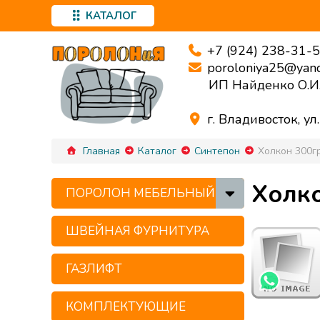
КАТАЛОГ
+7 (924) 238-31-
poroloniya25@yand
ИП Найденко О.И
г. Владивосток, ул
Главная
Каталог
Синтепон
Холкон 300гр
Холко
ПОРОЛОН МЕБЕЛЬНЫЙ
ШВЕЙНАЯ ФУРНИТУРА
ГАЗЛИФТ
КОМПЛЕКТУЮЩИЕ