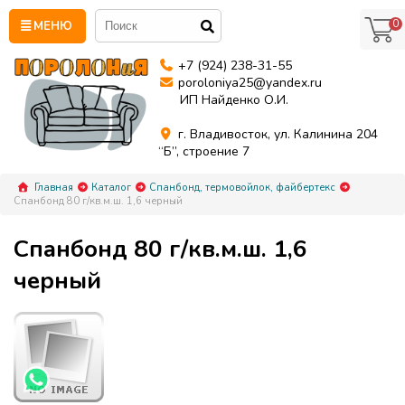
0
МЕНЮ
+7 (924) 238-31-55
poroloniya25@yandex.ru
ИП Найденко О.И.
г. Владивосток, ул. Калинина 204
“Б”, строение 7
Главная
Каталог
Спанбонд, термовойлок, файбертекс
Спанбонд 80 г/кв.м.ш. 1,6 черный
Спанбонд 80 г/кв.м.ш. 1,6
черный