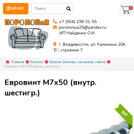
0
МЕНЮ
+7 (924) 238-31-55
poroloniya25@yandex.ru
ИП Найденко О.И.
г. Владивосток, ул. Калинина 204
“Б”, строение 7
Главная
Каталог
Крепеж (метизы, саморезы, гайки)
Евровинт М7х50 (внутр. шестигр.)
Евровинт М7х50 (внутр.
шестигр.)