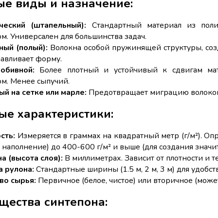
е виды и назначение:
ческий (штапельный):
Стандартный материал из поли
ом. Универсален для большинства задач.
ый (полый):
Волокна особой пружинящей структуры, соз
навливает форму.
обивной:
Более плотный и устойчивый к сдвигам мат
ом. Менее сыпучий.
ый на сетке или марле:
Предотвращает миграцию волокон 
е характеристики:
сть:
Измеряется в граммах на квадратный метр (г/м²). Опр
е наполнение) до 400-600 г/м² и выше (для создания значи
а (высота слоя):
В миллиметрах. Зависит от плотности и т
 рулона:
Стандартные ширины (1.5 м, 2 м, 3 м) для удобст
во сырья:
Первичное (белое, чистое) или вторичное (може
щества синтепона: