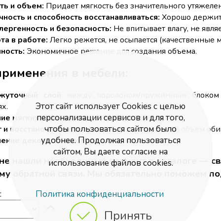
ть и объем:
Придает мягкость без значительного утяжеле
чность и способность восстанавливаться:
Хорошо держит
лергенность и безопасность:
Не впитывает влагу, не явля
та в работе:
Легко режется, не осыпается (качественные м
ность:
Экономичное решение для создания объема.
рименения в мебели:
жуточный слой
между поролоном/пружинным блоком и
Этот сайт использует Cookies с целью
х.
персонализации сервисов и для того,
ие мягких валиков,
подлокотников, спинок.
чтобы пользоваться сайтом было
 и восстановление
просевшей или потерявшей объем оби
удобнее. Продолжая пользоваться
нение декоративных подушек
и элементов.
сайтом, Вы даете согласие на
 не нашли необходимый вариант в каталоге — св
использование файлов cookies.
му обратной связи. Мы обязательно поможем по
Политика конфиденциальности
:
Принять