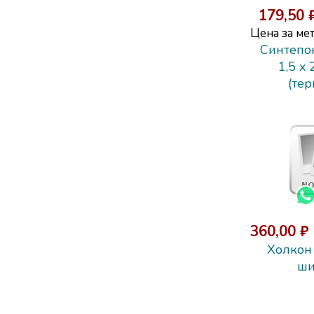
179,50 
Цена за мет
Синтепон
1,5 x 
(те
360,00 ₽
Холкон 
ши