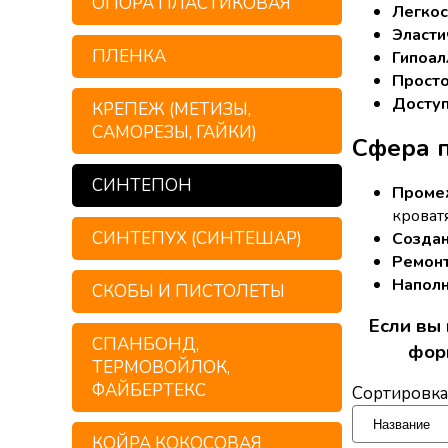
ОПОРА ПЛАСТИКОВАЯ
Легкос
Эласти
ПЛЕНКА
Гипоал
Просто
Доступ
КРЕПЕЖ (МЕТИЗЫ,
САМОРЕЗЫ, ГАЙКИ)
Сфера п
СИНТЕПОН
Проме
кроватя
СИНТЕПУХ (СИНТЕШАР)
Создан
Ремонт
Напол
СКОБЫ И ПИСТОЛЕТЫ
Если вы
СПАНБОНД,
фор
ТЕРМОВОЙЛОК,
ФАЙБЕРТЕКС
Сортировка
КОЙРА КОКОСОВАЯ