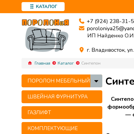
КАТАЛОГ
+7 (924) 238-31-
poroloniya25@yand
ИП Найденко О.И
г. Владивосток, ул
Главная
Каталог
Синтепон
Синт
ПОРОЛОН МЕБЕЛЬНЫЙ
ШВЕЙНАЯ ФУРНИТУРА
Синтепо
формообр
ГАЗЛИФТ
— 
КОМПЛЕКТУЮЩИЕ