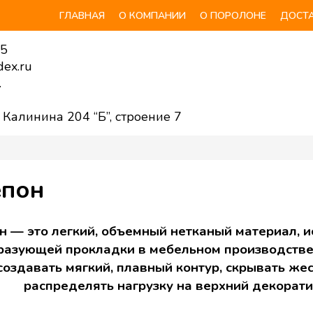
ГЛАВНАЯ
О КОМПАНИИ
О ПОРОЛОНЕ
ДОСТА
55
ex.ru
.
. Калинина 204 “Б”, строение 7
епон
н — это легкий, объемный нетканый материал, 
азующей прокладки в мебельном производстве и
создавать мягкий, плавный контур, скрывать же
распределять нагрузку на верхний декорати