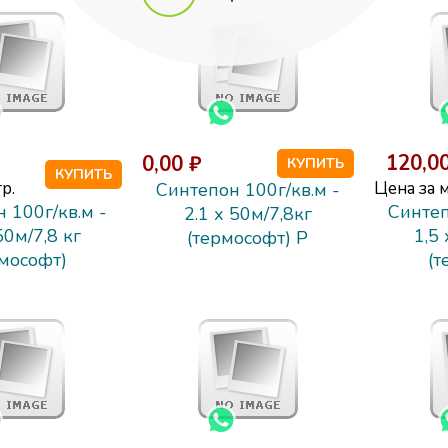
120,00
0,00 ₽
КУПИТЬ
КУПИТЬ
р.
Цена за м
Синтепон 100г/кв.м -
 100г/кв.м -
Синтеп
2.1 х 50м/7,8кг
50м/7,8 кг
1,5 
(термософт) Р
рмософт)
(т