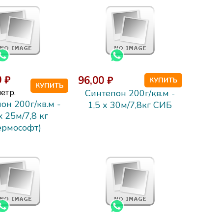
 ₽
96,00 ₽
КУПИТЬ
КУПИТЬ
етр.
Синтепон 200г/кв.м -
он 200г/кв.м -
1,5 х 30м/7,8кг СИБ
x 25м/7,8 кг
ермософт)