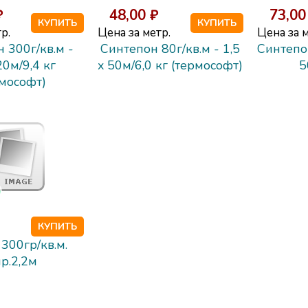
₽
48,00 ₽
73,00
КУПИТЬ
КУПИТЬ
р.
Цена за метр.
Цена за м
 300г/кв.м -
Синтепон 80г/кв.м - 1,5
Синтепо
20м/9,4 кг
x 50м/6,0 кг (термософт)
5
рмософт)
КУПИТЬ
300гр/кв.м.
р.2,2м