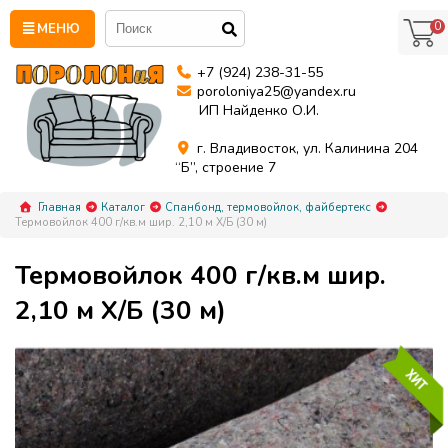
0
МЕНЮ
+7 (924) 238-31-55
poroloniya25@yandex.ru
ИП Найденко О.И.
г. Владивосток, ул. Калинина 204
“Б”, строение 7
Главная
Каталог
Спанбонд, термовойлок, файбертекс
Термовойлок 400 г/кв.м шир. 2,10 м Х/Б (30 м)
Термовойлок 400 г/кв.м шир.
2,10 м Х/Б (30 м)