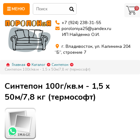
0
МЕНЮ
+7 (924) 238-31-55
poroloniya25@yandex.ru
ИП Найденко О.И.
г. Владивосток, ул. Калинина 204
“Б”, строение 7
Главная
Каталог
Синтепон
Синтепон 100г/кв.м - 1,5 x 50м/7,8 кг (термософт)
Синтепон 100г/кв.м - 1,5 x
50м/7,8 кг (термософт)