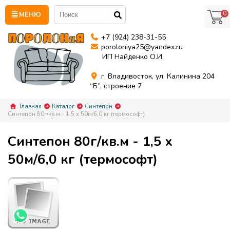
0
МЕНЮ
+7 (924) 238-31-55
poroloniya25@yandex.ru
ИП Найденко О.И.
г. Владивосток, ул. Калинина 204
“Б”, строение 7
Главная
Каталог
Синтепон
Синтепон 80г/кв.м - 1,5 x 50м/6,0 кг (термософт)
Синтепон 80г/кв.м - 1,5 x
50м/6,0 кг (термософт)