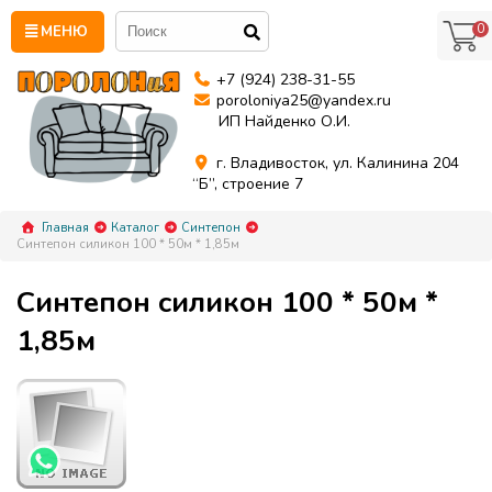
0
МЕНЮ
+7 (924) 238-31-55
poroloniya25@yandex.ru
ИП Найденко О.И.
г. Владивосток, ул. Калинина 204
“Б”, строение 7
Главная
Каталог
Синтепон
Синтепон силикон 100 * 50м * 1,85м
Синтепон силикон 100 * 50м *
1,85м