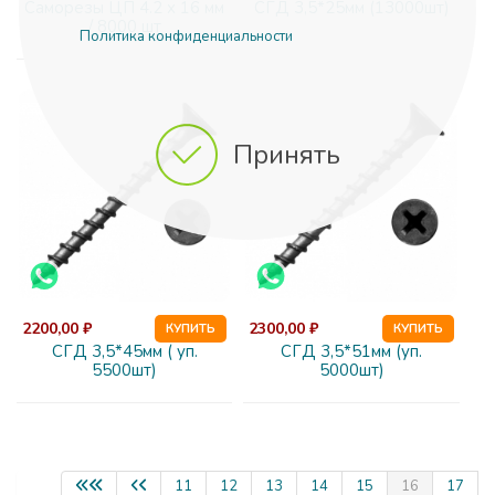
Саморезы ЦП 4.2 х 16 мм
СГД 3,5*25мм (13000шт)
/ 8000 шт
Политика конфиденциальности
Принять
2200,00 ₽
2300,00 ₽
КУПИТЬ
КУПИТЬ
СГД 3,5*45мм ( уп.
СГД 3,5*51мм (уп.
5500шт)
5000шт)
11
12
13
14
15
16
17