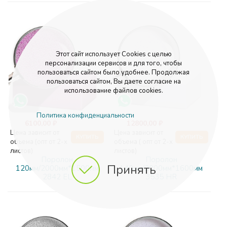
Этот сайт использует Cookies с целью
персонализации сервисов и для того, чтобы
пользоваться сайтом было удобнее. Продолжая
пользоваться сайтом, Вы даете согласие на
использование файлов cookies.
Политика конфиденциальности
6100,00 ₽
12800,00 ₽
Цена зависит от
Цена зависит от
КУПИТЬ
КУПИТЬ
объема (опт от 2-х
объема ( опт от 2-х
листов)
листов)
Поролон
Поролон
Принять
120мм/2000мм*1500мм
140мм/2000мм*1600мм
2842 EL
3535 HR