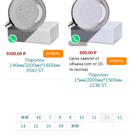
600,00 ₽
9200,00 ₽
КУПИТЬ
Цена зависит от
Поролон
КУПИТЬ
объема (опт от 10-
140мм/2000мм*1600мм
ти листов)
3542 ST
Поролон
15мм/2000мм*1500мм
2236 ST
7
8
9
10
11
12
13
14
15
16