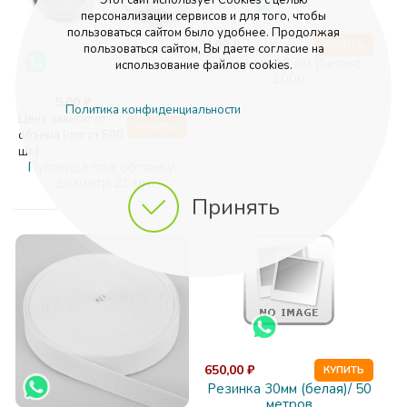
персонализации сервисов и для того, чтобы
пользоваться сайтом было удобнее. Продолжая
4,00 ₽
КУПИТЬ
пользоваться сайтом, Вы даете согласие на
Резинка 10 мм (белая)
использование файлов cookies.
100м
5,00 ₽
Политика конфиденциальности
Цена зависит от
КУПИТЬ
объема (опт от 500
шт.)
Пуговица под обтяжку,
диаметр 21 мм
Принять
650,00 ₽
КУПИТЬ
Резинка 30мм (белая)/ 50
метров