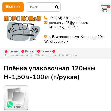
0
МЕНЮ
+7 (924) 238-31-55
poroloniya25@yandex.ru
ИП Найденко О.И.
г. Владивосток, ул. Калинина 204
“Б”, строение 7
Главная
Каталог
Пленка
Плёнка упаковочная 120мкм Н-1,50м-100м (п/рукав)
Плёнка упаковочная 120мкм
Н-1,50м-100м (п/рукав)