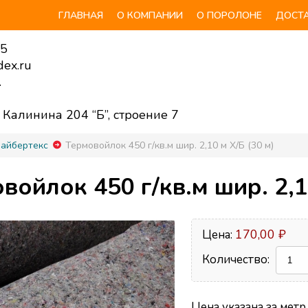
ГЛАВНАЯ
О КОМПАНИИ
О ПОРОЛОНЕ
ДОСТА
55
ex.ru
.
. Калинина 204 “Б”, строение 7
файбертекс
Термовойлок 450 г/кв.м шир. 2,10 м Х/Б (30 м)
войлок 450 г/кв.м шир. 2,1
170,00 ₽
Цена:
Количество:
Цена указана за метр