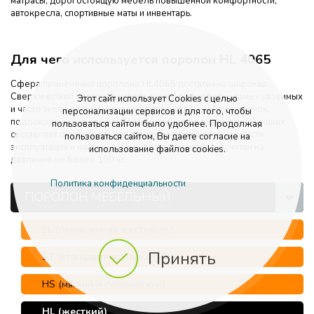
матрасы, дорогостоящую мебель повышенной комфортности,
автокресла, спортивные маты и инвентарь.
Для чего используется поролон HL 4065
Сфера применения поролона HL4065 достаточно широкая.
Сверхжёсткий материал используется для набивки самых уязвимых
Этот сайт использует Cookies с целью
и часто эксплуатируемых элементов мягкой мебели: спинок,
персонализации сервисов и для того, чтобы
подлокотников, сидений. Срок службы в несущих конструкциях
пользоваться сайтом было удобнее. Продолжая
составляет около 8–10 лет в зависимости от интенсивности
пользоваться сайтом, Вы даете согласие на
эксплуатации и нагрузки. Пенополиуретан HL рассчитан на
использование файлов cookies.
давление не более 100 кг.
Политика конфиденциальности
ПОРОЛОН МЕБЕЛЬНЫЙ
EL (повышенная жесткость)
Принять
ST (стандартная марка ППУ)
HS (мягкий и супермягкий)
HL (жесткий)