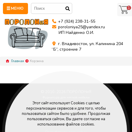
1
МЕНЮ
+7 (924) 238-31-55
poroloniya25@yandex.ru
ИП Найденко О.И.
г. Владивосток, ул. Калинина 204
“Б”, строение 7
Главная
Корзина
© 2010-
2026
ПОРОЛОНиЯ
Фурнитура для мягкой мебели
Этот сайт использует Cookies с целью
Политика конфиденциальности
персонализации сервисов и для того, чтобы
+7 (924) 238-31-55
пользоваться сайтом было удобнее. Продолжая
Poroloniya25@yandex.ru
пользоваться сайтом, Вы даете согласие на
использование файлов cookies.