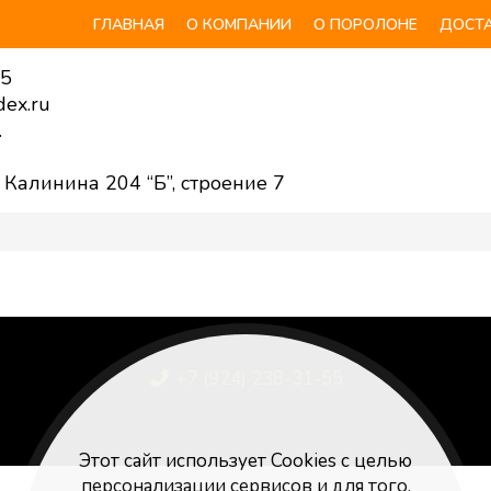
ГЛАВНАЯ
О КОМПАНИИ
О ПОРОЛОНЕ
ДОСТА
55
ex.ru
.
. Калинина 204 “Б”, строение 7
+7 (924) 238-31-55
Poroloniya25@yandex.ru
Этот сайт использует Cookies с целью
персонализации сервисов и для того,