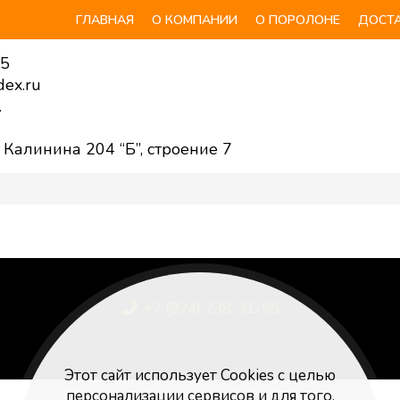
ГЛАВНАЯ
О КОМПАНИИ
О ПОРОЛОНЕ
ДОСТА
55
ex.ru
.
. Калинина 204 “Б”, строение 7
+7 (924) 238-31-55
Poroloniya25@yandex.ru
Этот сайт использует Cookies с целью
персонализации сервисов и для того,