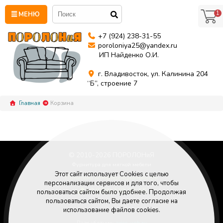
1
МЕНЮ
+7 (924) 238-31-55
poroloniya25@yandex.ru
ИП Найденко О.И.
г. Владивосток, ул. Калинина 204
“Б”, строение 7
Главная
Корзина
© 2010-
2026
ПОРОЛОНиЯ
Фурнитура для мягкой мебели
Этот сайт использует Cookies с целью
Политика конфиденциальности
персонализации сервисов и для того, чтобы
+7 (924) 238-31-55
пользоваться сайтом было удобнее. Продолжая
Poroloniya25@yandex.ru
пользоваться сайтом, Вы даете согласие на
использование файлов cookies.