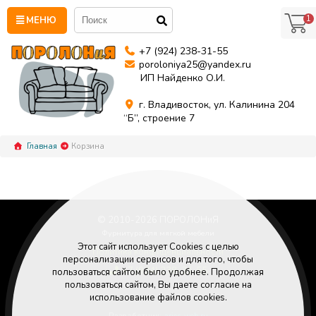
1
МЕНЮ
+7 (924) 238-31-55
poroloniya25@yandex.ru
ИП Найденко О.И.
г. Владивосток, ул. Калинина 204
“Б”, строение 7
Главная
Корзина
© 2010-
2026
ПОРОЛОНиЯ
Фурнитура для мягкой мебели
Этот сайт использует Cookies с целью
Политика конфиденциальности
персонализации сервисов и для того, чтобы
+7 (924) 238-31-55
пользоваться сайтом было удобнее. Продолжая
Poroloniya25@yandex.ru
пользоваться сайтом, Вы даете согласие на
использование файлов cookies.