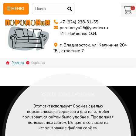
1
МЕНЮ
+7 (924) 238-31-55
poroloniya25@yandex.ru
ИП Найденко О.И.
г. Владивосток, ул. Калинина 204
“Б”, строение 7
Главная
Корзина
© 2010-
2026
ПОРОЛОНиЯ
Фурнитура для мягкой мебели
Этот сайт использует Cookies с целью
Политика конфиденциальности
персонализации сервисов и для того, чтобы
+7 (924) 238-31-55
пользоваться сайтом было удобнее. Продолжая
Poroloniya25@yandex.ru
пользоваться сайтом, Вы даете согласие на
использование файлов cookies.