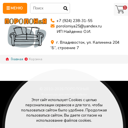
1
МЕНЮ
+7 (924) 238-31-55
poroloniya25@yandex.ru
ИП Найденко О.И.
г. Владивосток, ул. Калинина 204
“Б”, строение 7
Главная
Корзина
© 2010-
2026
ПОРОЛОНиЯ
Фурнитура для мягкой мебели
Этот сайт использует Cookies с целью
Политика конфиденциальности
персонализации сервисов и для того, чтобы
+7 (924) 238-31-55
пользоваться сайтом было удобнее. Продолжая
Poroloniya25@yandex.ru
пользоваться сайтом, Вы даете согласие на
использование файлов cookies.