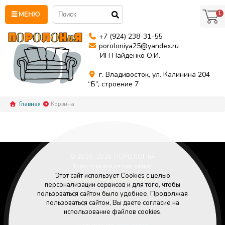
1
МЕНЮ
+7 (924) 238-31-55
poroloniya25@yandex.ru
ИП Найденко О.И.
г. Владивосток, ул. Калинина 204
“Б”, строение 7
Главная
Корзина
© 2010-
2026
ПОРОЛОНиЯ
Фурнитура для мягкой мебели
Этот сайт использует Cookies с целью
Политика конфиденциальности
персонализации сервисов и для того, чтобы
+7 (924) 238-31-55
пользоваться сайтом было удобнее. Продолжая
Poroloniya25@yandex.ru
пользоваться сайтом, Вы даете согласие на
использование файлов cookies.