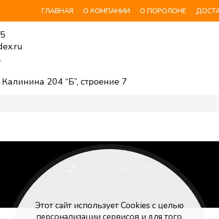
ГЛАВНАЯ
О КОМПАНИИ
О ПОРОЛОНЕ
ДОСТА
55
ex.ru
.
. Калинина 204 “Б”, строение 7
+7 (924) 238-31-55
Poroloniya25@yandex.ru
Этот сайт использует Cookies с целью
персонализации сервисов и для того,