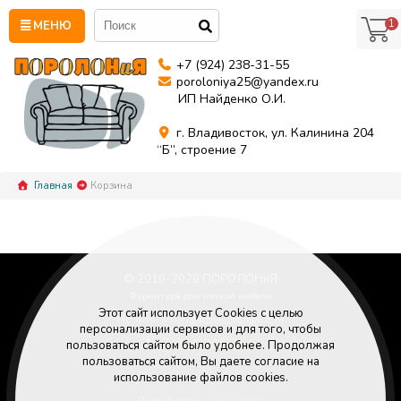
1
МЕНЮ
+7 (924) 238-31-55
poroloniya25@yandex.ru
ИП Найденко О.И.
г. Владивосток, ул. Калинина 204
“Б”, строение 7
Главная
Корзина
© 2010-
2026
ПОРОЛОНиЯ
Фурнитура для мягкой мебели
Этот сайт использует Cookies с целью
Политика конфиденциальности
персонализации сервисов и для того, чтобы
+7 (924) 238-31-55
пользоваться сайтом было удобнее. Продолжая
Poroloniya25@yandex.ru
пользоваться сайтом, Вы даете согласие на
использование файлов cookies.